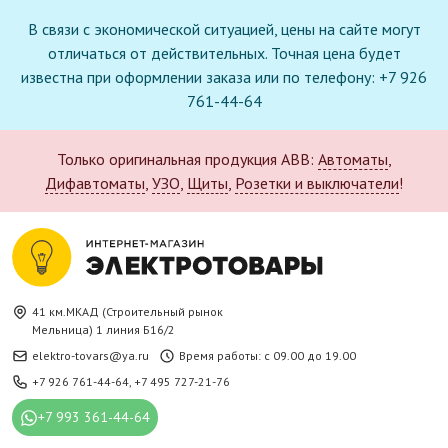
В связи с экономической ситуацией, цены на сайте могут
отличаться от действительных. Точная цена будет
известна при оформлении заказа или по телефону: +7 926
761-44-64
Только оригинальная продукция ABB:
Автоматы
,
Дифавтоматы
,
УЗО
,
Щиты
,
Розетки и выключатели
!
41 км.МКАД (Строительный рынок
Мельница) 1 линия Б16/2
elektro-tovars@ya.ru
Время работы: с 09.00 до 19.00
+7 926 761-44-64
,
+7 495 727-21-76
+7 993 361-44-64