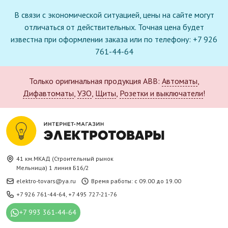
В связи с экономической ситуацией, цены на сайте могут
отличаться от действительных. Точная цена будет
известна при оформлении заказа или по телефону: +7 926
761-44-64
Только оригинальная продукция ABB:
Автоматы
,
Дифавтоматы
,
УЗО
,
Щиты
,
Розетки и выключатели
!
41 км.МКАД (Строительный рынок
Мельница) 1 линия Б16/2
elektro-tovars@ya.ru
Время работы: с 09.00 до 19.00
+7 926 761-44-64
,
+7 495 727-21-76
+7 993 361-44-64