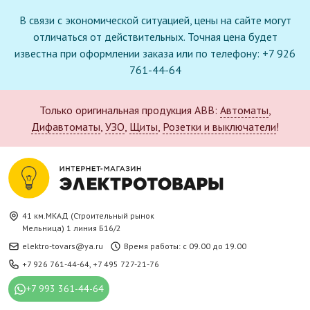
В связи с экономической ситуацией, цены на сайте могут
отличаться от действительных. Точная цена будет
известна при оформлении заказа или по телефону: +7 926
761-44-64
Только оригинальная продукция ABB:
Автоматы
,
Дифавтоматы
,
УЗО
,
Щиты
,
Розетки и выключатели
!
41 км.МКАД (Строительный рынок
Мельница) 1 линия Б16/2
elektro-tovars@ya.ru
Время работы: с 09.00 до 19.00
+7 926 761-44-64
,
+7 495 727-21-76
+7 993 361-44-64