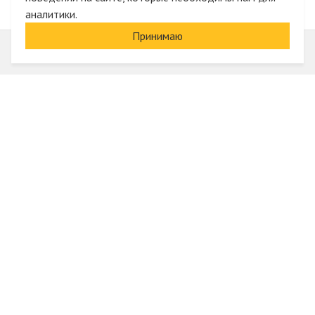
аналитики.
Принимаю
Информация
О компании
Акции и скидки
Услуги
Блог
Электрика оптом
Вход