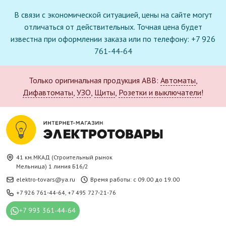
В связи с экономической ситуацией, цены на сайте могут
отличаться от действительных. Точная цена будет
известна при оформлении заказа или по телефону: +7 926
761-44-64
Только оригинальная продукция ABB:
Автоматы
,
Дифавтоматы
,
УЗО
,
Щиты
,
Розетки и выключатели
!
41 км.МКАД (Строительный рынок
Мельница) 1 линия Б16/2
elektro-tovars@ya.ru
Время работы: с 09.00 до 19.00
+7 926 761-44-64
,
+7 495 727-21-76
+7 993 361-44-64