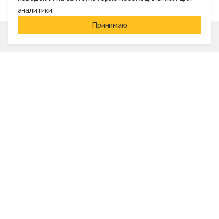
аналитики.
Принимаю
Информация
О компании
Акции и скидки
Услуги
Блог
Электрика оптом
Вход