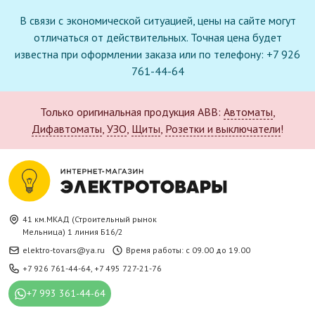
В связи с экономической ситуацией, цены на сайте могут
отличаться от действительных. Точная цена будет
известна при оформлении заказа или по телефону: +7 926
761-44-64
Только оригинальная продукция ABB:
Автоматы
,
Дифавтоматы
,
УЗО
,
Щиты
,
Розетки и выключатели
!
41 км.МКАД (Строительный рынок
Мельница) 1 линия Б16/2
elektro-tovars@ya.ru
Время работы: с 09.00 до 19.00
+7 926 761-44-64
,
+7 495 727-21-76
+7 993 361-44-64