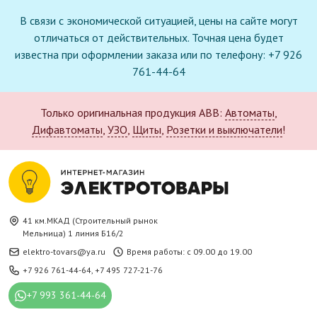
В связи с экономической ситуацией, цены на сайте могут
отличаться от действительных. Точная цена будет
известна при оформлении заказа или по телефону: +7 926
761-44-64
Только оригинальная продукция ABB:
Автоматы
,
Дифавтоматы
,
УЗО
,
Щиты
,
Розетки и выключатели
!
41 км.МКАД (Строительный рынок
Мельница) 1 линия Б16/2
elektro-tovars@ya.ru
Время работы: с 09.00 до 19.00
+7 926 761-44-64
,
+7 495 727-21-76
+7 993 361-44-64