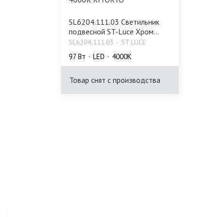
SL6204.111.03 Светильник
подвесной ST-Luce Хром...
SL6204.111.03
ST LUCE
97 Bт
LED
4000K
Товар снят с производства