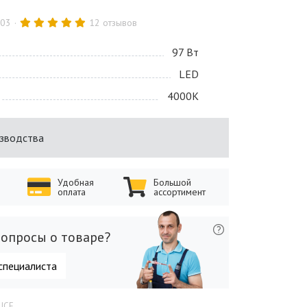
.03
12 отзывов
97 Bт
LED
4000K
изводства
Удобная
Большой
оплата
ассортимент
опросы о товаре?
специалиста
LUCE