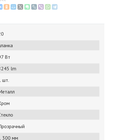
20
планка
97 Bт
8245 lm
1 шт.
Металл
Хром
Стекло
Прозрачный
1 300 мм