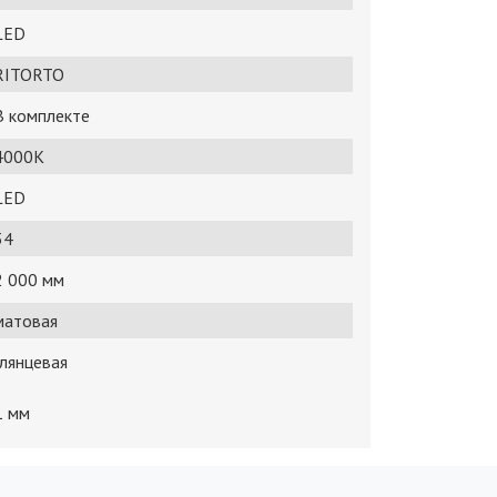
LED
RITORTO
В комплекте
4000K
LED
34
2 000 мм
матовая
глянцевая
1 мм