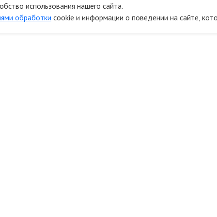
обство использования нашего сайта.
иями обработки
cookie и информации о поведении на сайте, кот
онтакты
Информ
41 км.МКАД (Строительный рынок
О компании
Мельница) 1 линия Б16/2