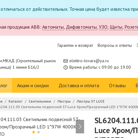
т отличаться от действительных. Точная цена будет известна п
ная продукция ABB:
Автоматы
,
Дифавтоматы
,
УЗО
,
Щиты
,
Розет
Гарантии и возврат
Вопросы и ответы
м.МКАД (Строительный рынок
elektro-tovars@ya.ru
ница) 1 линия Б16/2
Время работы: с 09.00 до 19.00
лог
Акции и скидки
Доставка и оплата
Отзывы
Б
ая
Каталог
Светильники
Люстры
Люстры ST LUCE
6204.111.03 Светильник подвесной ST-Luce Хром/Прозрачный LED 1*97W 4000
SL6204.111.
Luce Хром/