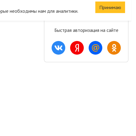
Сохраните корзину
Принимаю
орые необходимы нам для аналитики.
и список желаний
Быстрая авторизация на сайте
ация
Акции и скидки