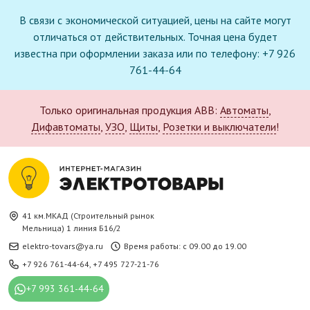
В связи с экономической ситуацией, цены на сайте могут
отличаться от действительных. Точная цена будет
известна при оформлении заказа или по телефону: +7 926
761-44-64
Только оригинальная продукция ABB:
Автоматы
,
Дифавтоматы
,
УЗО
,
Щиты
,
Розетки и выключатели
!
41 км.МКАД (Строительный рынок
Мельница) 1 линия Б16/2
elektro-tovars@ya.ru
Время работы: с 09.00 до 19.00
+7 926 761-44-64
,
+7 495 727-21-76
+7 993 361-44-64