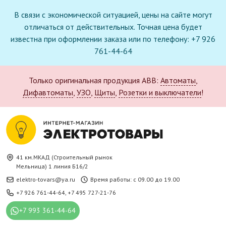
В связи с экономической ситуацией, цены на сайте могут
отличаться от действительных. Точная цена будет
известна при оформлении заказа или по телефону: +7 926
761-44-64
Только оригинальная продукция ABB:
Автоматы
,
Дифавтоматы
,
УЗО
,
Щиты
,
Розетки и выключатели
!
41 км.МКАД (Строительный рынок
Мельница) 1 линия Б16/2
elektro-tovars@ya.ru
Время работы: с 09.00 до 19.00
+7 926 761-44-64
,
+7 495 727-21-76
+7 993 361-44-64