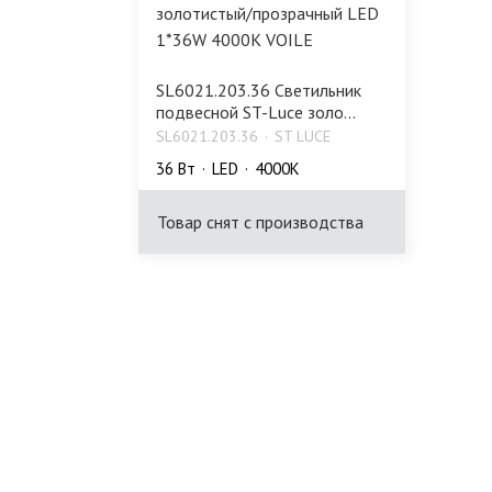
SL6021.203.36 Светильник
подвесной ST-Luce золо...
SL6021.203.36
ST LUCE
36 Bт
LED
4000K
Товар снят с производства