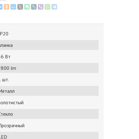
IP20
планка
36 Bт
2800 lm
1 шт.
Металл
золотистый
Стекло
Прозрачный
LED