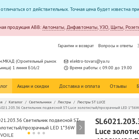
т отличаться от действительных. Точная цена будет известна п
ная продукция ABB:
Автоматы
,
Дифавтоматы
,
УЗО
,
Щиты
,
Розет
Гарантии и возврат
Вопросы и ответы
м.МКАД (Строительный рынок
elektro-tovars@ya.ru
ница) 1 линия Б16/2
Время работы: с 09.00 до 19.00
лог
Акции и скидки
Доставка и оплата
Отзывы
Б
ая
Каталог
Светильники
Люстры
Люстры ST LUCE
6021.203.36 Светильник подвесной ST-Luce золотистый/прозрачный LED 1*36W
SL6021.203.
Luce золоти