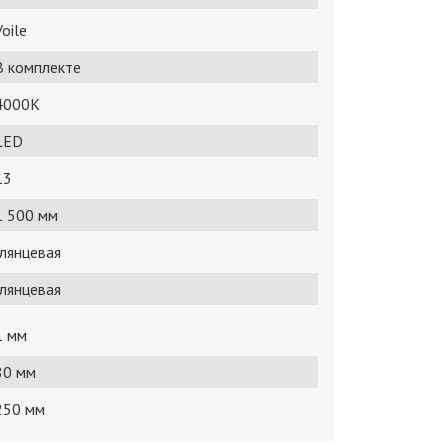
Voile
В комплекте
4000K
LED
13
1 500 мм
глянцевая
глянцевая
1 мм
80 мм
250 мм