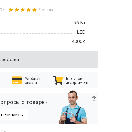
.36
8 отзывов
36 Bт
LED
4000K
изводства
Удобная
Большой
оплата
ассортимент
опросы о товаре?
специалиста
LUCE