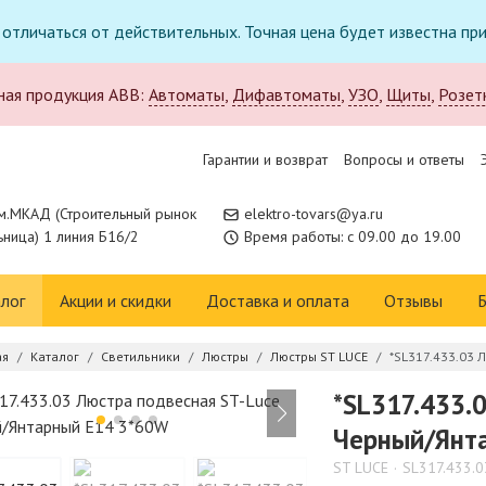
т отличаться от действительных. Точная цена будет известна п
ная продукция ABB:
Автоматы
,
Дифавтоматы
,
УЗО
,
Щиты
,
Розет
Гарантии и возврат
Вопросы и ответы
м.МКАД (Строительный рынок
elektro-tovars@ya.ru
ница) 1 линия Б16/2
Время работы: с 09.00 до 19.00
лог
Акции и скидки
Доставка и оплата
Отзывы
Б
ая
Каталог
Светильники
Люстры
Люстры ST LUCE
*SL317.433.03 
*SL317.433.
Черный/Янт
ST LUCE
SL317.433.0