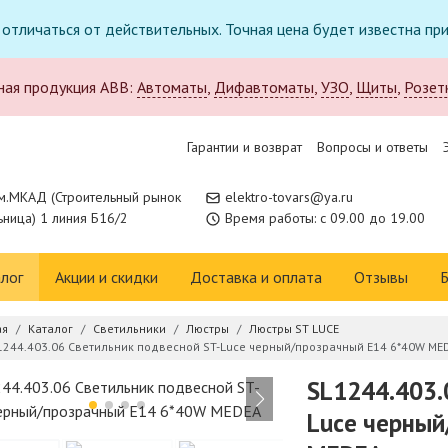
т отличаться от действительных. Точная цена будет известна п
ная продукция ABB:
Автоматы
,
Дифавтоматы
,
УЗО
,
Щиты
,
Розет
Гарантии и возврат
Вопросы и ответы
м.МКАД (Строительный рынок
elektro-tovars@ya.ru
ница) 1 линия Б16/2
Время работы: с 09.00 до 19.00
лог
Акции и скидки
Доставка и оплата
Отзывы
Б
ая
Каталог
Светильники
Люстры
Люстры ST LUCE
1244.403.06 Светильник подвесной ST-Luce черный/прозрачный E14 6*40W ME
SL1244.403.
Luce черный