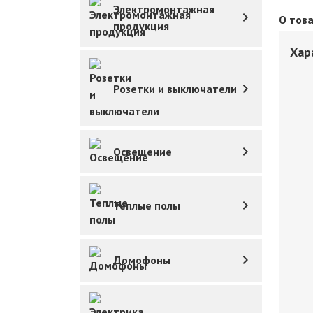
Электромонтажная
О тов
продукция
Хар
Розетки и выключатели
Освещение
Теплые полы
Домофоны