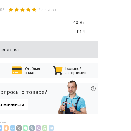
.06
7 отзывов
40 Bт
E14
изводства
Удобная
Большой
оплата
ассортимент
опросы о товаре?
специалиста
LUCE