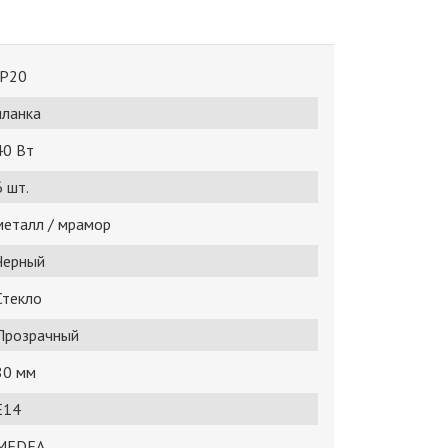
IP20
планка
40 Bт
6 шт.
металл / мрамор
Черный
Стекло
Прозрачный
80 мм
E14
MEDEA