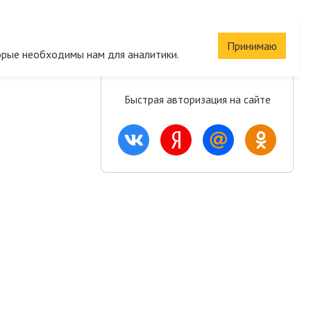
Сохраните корзину
Принимаю
орые необходимы нам для аналитики.
и список желаний
Быстрая авторизация на сайте
ация