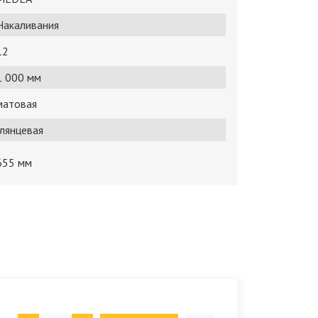
Накаливания
12
1 000 мм
матовая
глянцевая
655 мм