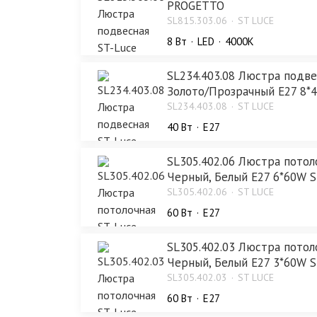
PROGETTO
SL815.303.06
ST LUCE
8 Bт
LED
4000K
SL234.403.08 Люстра подве
Золото/Прозрачный E27 8*
SL234.403.08
ST LUCE
40 Bт
E27
SL305.402.06 Люстра потол
Черный, Белый E27 6*60W
SL305.402.06
ST LUCE
60 Bт
E27
SL305.402.03 Люстра потол
Черный, Белый E27 3*60W
SL305.402.03
ST LUCE
60 Bт
E27