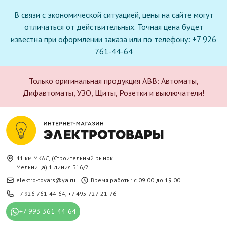
В связи с экономической ситуацией, цены на сайте могут
отличаться от действительных. Точная цена будет
известна при оформлении заказа или по телефону: +7 926
761-44-64
Только оригинальная продукция ABB:
Автоматы
,
Дифавтоматы
,
УЗО
,
Щиты
,
Розетки и выключатели
!
41 км.МКАД (Строительный рынок
Мельница) 1 линия Б16/2
elektro-tovars@ya.ru
Время работы: с 09.00 до 19.00
+7 926 761-44-64
,
+7 495 727-21-76
+7 993 361-44-64