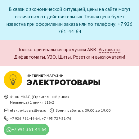
В связи с экономической ситуацией, цены на сайте могут
отличаться от действительных. Точная цена будет
известна при оформлении заказа или по телефону: +7 926
761-44-64
Только оригинальная продукция ABB:
Автоматы
,
Дифавтоматы
,
УЗО
,
Щиты
,
Розетки и выключатели
!
41 км.МКАД (Строительный рынок
Мельница) 1 линия Б16/2
elektro-tovars@ya.ru
Время работы: с 09.00 до 19.00
+7 926 761-44-64
,
+7 495 727-21-76
+7 993 361-44-64