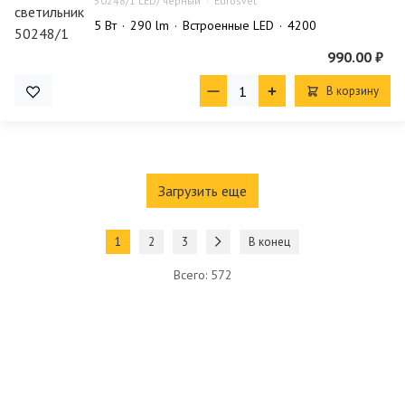
50248/1 LED/ черный
Eurosvet
5 Bт
290 lm
Встроенные LED
4200
990.00 ₽
В корзину
Загрузить еще
1
2
3
В конец
Всего: 572