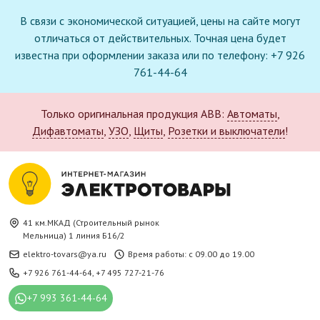
В связи с экономической ситуацией, цены на сайте могут
отличаться от действительных. Точная цена будет
известна при оформлении заказа или по телефону: +7 926
761-44-64
Только оригинальная продукция ABB:
Автоматы
,
Дифавтоматы
,
УЗО
,
Щиты
,
Розетки и выключатели
!
41 км.МКАД (Строительный рынок
Мельница) 1 линия Б16/2
elektro-tovars@ya.ru
Время работы: с 09.00 до 19.00
+7 926 761-44-64
,
+7 495 727-21-76
+7 993 361-44-64