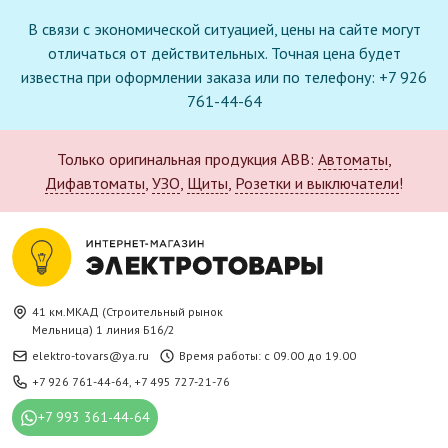
В связи с экономической ситуацией, цены на сайте могут
отличаться от действительных. Точная цена будет
известна при оформлении заказа или по телефону: +7 926
761-44-64
Только оригинальная продукция ABB:
Автоматы
,
Дифавтоматы
,
УЗО
,
Щиты
,
Розетки и выключатели
!
41 км.МКАД (Строительный рынок
Мельница) 1 линия Б16/2
elektro-tovars@ya.ru
Время работы: с 09.00 до 19.00
+7 926 761-44-64
,
+7 495 727-21-76
+7 993 361-44-64