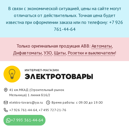
В связи с экономической ситуацией, цены на сайте могут
отличаться от действительных. Точная цена будет
известна при оформлении заказа или по телефону: +7 926
761-44-64
Только оригинальная продукция ABB:
Автоматы
,
Дифавтоматы
,
УЗО
,
Щиты
,
Розетки и выключатели
!
41 км.МКАД (Строительный рынок
Мельница) 1 линия Б16/2
elektro-tovars@ya.ru
Время работы: с 09.00 до 19.00
+7 926 761-44-64
,
+7 495 727-21-76
+7 993 361-44-64