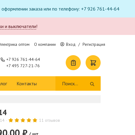
ри оформлении заказа или по телефону: +7 926 761-44-64
ки и выключатели
!
Электрика оптом
О компании
Вход
/
Регистрация
+7 926 761-44-64
+7 495 727-21-76
лог
Контакты
14
-14
11 отзывов
90.00 ₽
/ шт.