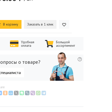
В корзину
Заказать в 1 клик
Удобная
Большой
оплата
ассортимент
опросы о товаре?
специалиста
nare