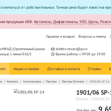
т отличаться от действительных. Точная цена будет известна п
ная продукция ABB:
Автоматы
,
Дифавтоматы
,
УЗО
,
Щиты
,
Розет
Гарантии и возврат
Вопросы и ответы
м.МКАД (Строительный рынок
elektro-tovars@ya.ru
ница) 1 линия Б16/2
Время работы: с 09.00 до 19.00
лог
Акции и скидки
Доставка и оплата
Отзывы
Б
ая
Каталог
Светильники
Люстры
Люстры Divinare
1901/06 SP-14
1901/06 SP-
Divinare
1901/06 SP
9 6
Для физ. лиц: