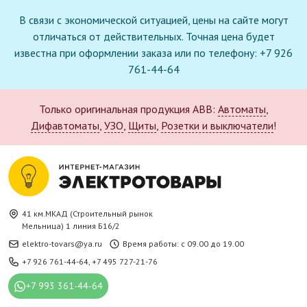
В связи с экономической ситуацией, цены на сайте могут
отличаться от действительных. Точная цена будет
известна при оформлении заказа или по телефону: +7 926
761-44-64
Только оригинальная продукция ABB:
Автоматы
,
Дифавтоматы
,
УЗО
,
Щиты
,
Розетки и выключатели
!
41 км.МКАД (Строительный рынок
Мельница) 1 линия Б16/2
elektro-tovars@ya.ru
Время работы: с 09.00 до 19.00
+7 926 761-44-64
,
+7 495 727-21-76
+7 993 361-44-64