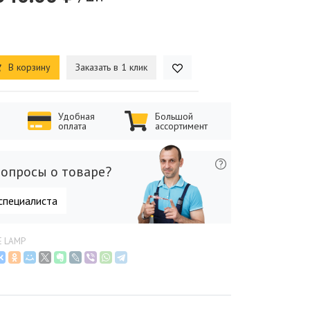
В корзину
Заказать в 1 клик
Удобная
Большой
оплата
ассортимент
опросы о товаре?
специалиста
E LAMP