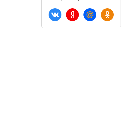
ация
Акции и скидки
Блог
птом
Вход
плата
Регистрация
озврат