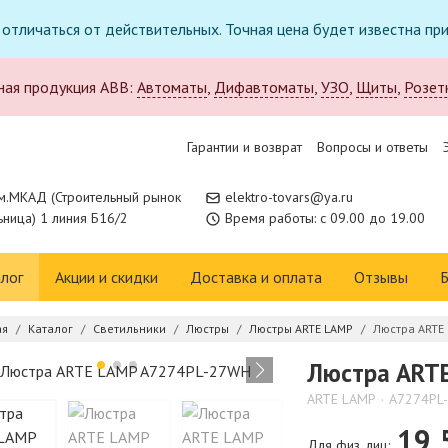
т отличаться от действительных. Точная цена будет известна п
ная продукция ABB:
Автоматы
,
Дифавтоматы
,
УЗО
,
Щиты
,
Розет
Гарантии и возврат
Вопросы и ответы
м.МКАД (Строительный рынок
elektro-tovars@ya.ru
ница) 1 линия Б16/2
Время работы: с 09.00 до 19.00
лог
Акции и скидки
Доставка и оплата
Отзывы
Б
ая
Каталог
Светильники
Люстры
Люстры ARTE LAMP
Люстра ARTE
Люстра ART
ARTE LAMP
A7274PL
19 
Для физ. лиц: