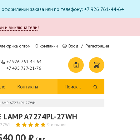
ри оформлении заказа или по телефону: +7 926 761-44-64
ки и выключатели
!
Электрика оптом
О компании
Вход
/
Регистрация
+7 926 761-44-64
+7 495 727-21-76
лог
Контакты
 LAMP A7274PL-27WH
E LAMP A7274PL-27WH
-27WH
9 отзывов
540.00 ₽
/ шт.