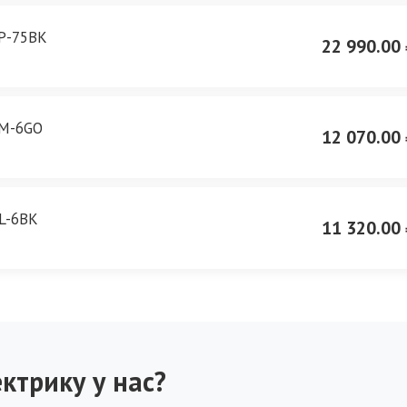
P-75BK
22 990.00 
LM-6GO
12 070.00 
L-6BK
11 320.00 
ктрику у нас?