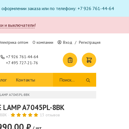
ри оформлении заказа или по телефону: +7 926 761-44-64
ки и выключатели
!
Электрика оптом
О компании
Вход
/
Регистрация
+7 926 761-44-64
+7 495 727-21-76
лог
Контакты
 LAMP A7045PL-8BK
E LAMP A7045PL-8BK
-8BK
13 отзывов
990.00 ₽
/ шт.