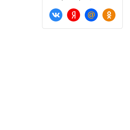
ация
Акции и скидки
Блог
птом
Вход
плата
Регистрация
озврат