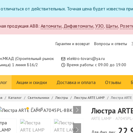
т отличаться от действительных. Точная цена будет известна п
ная продукция ABB:
Автоматы
,
Дифавтоматы
,
УЗО
,
Щиты
,
Розет
Гарантии и возврат
Вопросы и ответы
м.МКАД (Строительный рынок
elektro-tovars@ya.ru
ница) 1 линия Б16/2
Время работы: с 09.00 до 19.00
лог
Акции и скидки
Доставка и оплата
Отзывы
Б
ая
Каталог
Светильники
Люстры
Люстры ARTE LAMP
Люстра ARTE
Люстра ART
ARTE LAMP
A7045PL
22 
Для физ. лиц: