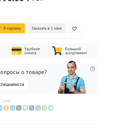
В корзину
Заказать в 1 клик
Удобная
Большой
оплата
ассортимент
опросы о товаре?
специалиста
E LAMP