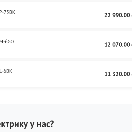
P-75BK
22 990.00 
LM-6GO
12 070.00 
L-6BK
11 320.00 
ктрику у нас?