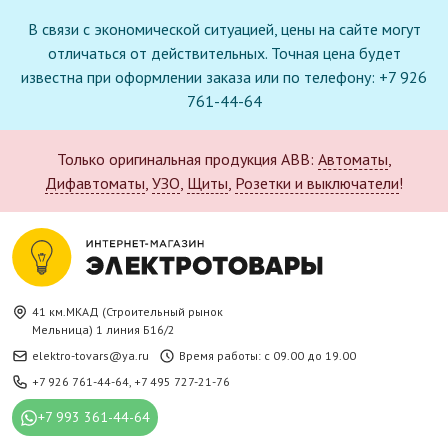
В связи с экономической ситуацией, цены на сайте могут
отличаться от действительных. Точная цена будет
известна при оформлении заказа или по телефону: +7 926
761-44-64
Только оригинальная продукция ABB:
Автоматы
,
Дифавтоматы
,
УЗО
,
Щиты
,
Розетки и выключатели
!
41 км.МКАД (Строительный рынок
Мельница) 1 линия Б16/2
elektro-tovars@ya.ru
Время работы: с 09.00 до 19.00
+7 926 761-44-64
,
+7 495 727-21-76
+7 993 361-44-64