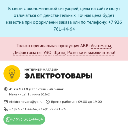
В связи с экономической ситуацией, цены на сайте могут
отличаться от действительных. Точная цена будет
известна при оформлении заказа или по телефону: +7 926
761-44-64
Только оригинальная продукция ABB:
Автоматы
,
Дифавтоматы
,
УЗО
,
Щиты
,
Розетки и выключатели
!
41 км.МКАД (Строительный рынок
Мельница) 1 линия Б16/2
elektro-tovars@ya.ru
Время работы: с 09.00 до 19.00
+7 926 761-44-64
,
+7 495 727-21-76
+7 993 361-44-64