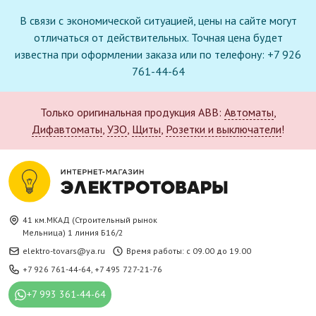
В связи с экономической ситуацией, цены на сайте могут
отличаться от действительных. Точная цена будет
известна при оформлении заказа или по телефону: +7 926
761-44-64
Только оригинальная продукция ABB:
Автоматы
,
Дифавтоматы
,
УЗО
,
Щиты
,
Розетки и выключатели
!
41 км.МКАД (Строительный рынок
Мельница) 1 линия Б16/2
elektro-tovars@ya.ru
Время работы: с 09.00 до 19.00
+7 926 761-44-64
,
+7 495 727-21-76
+7 993 361-44-64