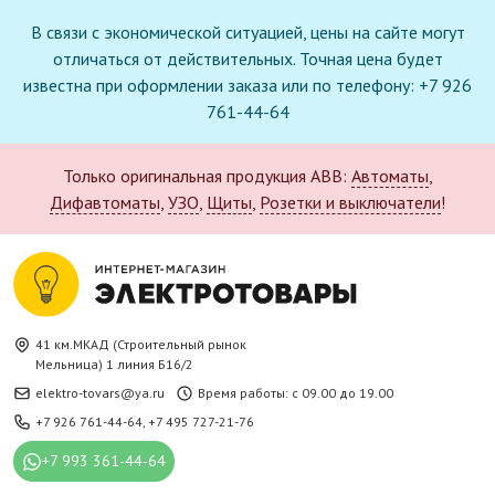
В связи с экономической ситуацией, цены на сайте могут
отличаться от действительных. Точная цена будет
известна при оформлении заказа или по телефону: +7 926
761-44-64
Только оригинальная продукция ABB:
Автоматы
,
Дифавтоматы
,
УЗО
,
Щиты
,
Розетки и выключатели
!
41 км.МКАД (Строительный рынок
Мельница) 1 линия Б16/2
elektro-tovars@ya.ru
Время работы: с 09.00 до 19.00
+7 926 761-44-64
,
+7 495 727-21-76
+7 993 361-44-64