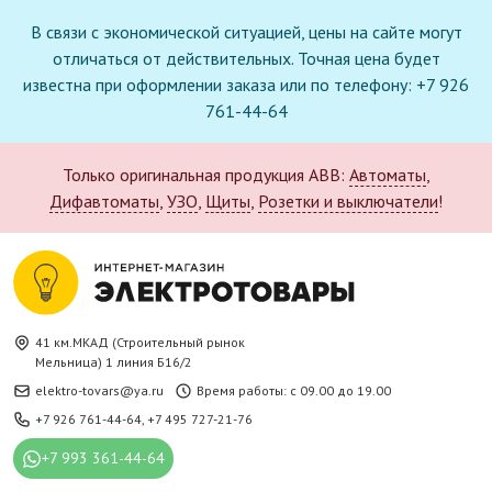
В связи с экономической ситуацией, цены на сайте могут
отличаться от действительных. Точная цена будет
известна при оформлении заказа или по телефону: +7 926
761-44-64
Только оригинальная продукция ABB:
Автоматы
,
Дифавтоматы
,
УЗО
,
Щиты
,
Розетки и выключатели
!
41 км.МКАД (Строительный рынок
Мельница) 1 линия Б16/2
elektro-tovars@ya.ru
Время работы: с 09.00 до 19.00
+7 926 761-44-64
,
+7 495 727-21-76
+7 993 361-44-64