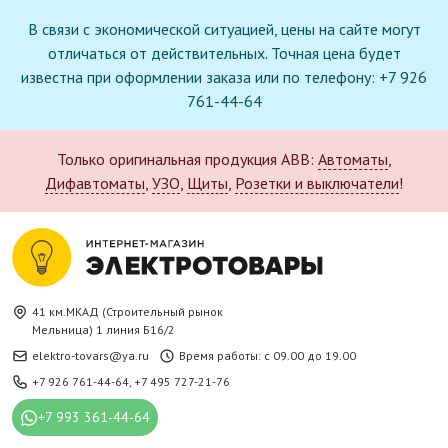
В связи с экономической ситуацией, цены на сайте могут
отличаться от действительных. Точная цена будет
известна при оформлении заказа или по телефону: +7 926
761-44-64
Только оригинальная продукция ABB:
Автоматы
,
Дифавтоматы
,
УЗО
,
Щиты
,
Розетки и выключатели
!
41 км.МКАД (Строительный рынок
Мельница) 1 линия Б16/2
elektro-tovars@ya.ru
Время работы: с 09.00 до 19.00
+7 926 761-44-64
,
+7 495 727-21-76
+7 993 361-44-64