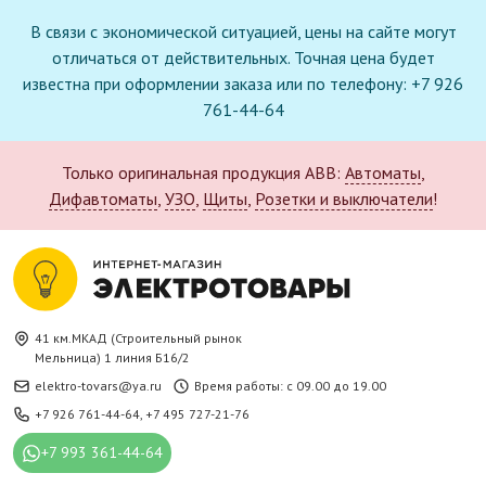
В связи с экономической ситуацией, цены на сайте могут
отличаться от действительных. Точная цена будет
известна при оформлении заказа или по телефону: +7 926
761-44-64
Только оригинальная продукция ABB:
Автоматы
,
Дифавтоматы
,
УЗО
,
Щиты
,
Розетки и выключатели
!
41 км.МКАД (Строительный рынок
Мельница) 1 линия Б16/2
elektro-tovars@ya.ru
Время работы: с 09.00 до 19.00
+7 926 761-44-64
,
+7 495 727-21-76
+7 993 361-44-64