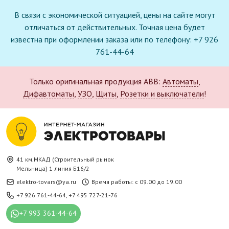
В связи с экономической ситуацией, цены на сайте могут
отличаться от действительных. Точная цена будет
известна при оформлении заказа или по телефону: +7 926
761-44-64
Только оригинальная продукция ABB:
Автоматы
,
Дифавтоматы
,
УЗО
,
Щиты
,
Розетки и выключатели
!
41 км.МКАД (Строительный рынок
Мельница) 1 линия Б16/2
elektro-tovars@ya.ru
Время работы: с 09.00 до 19.00
+7 926 761-44-64
,
+7 495 727-21-76
+7 993 361-44-64