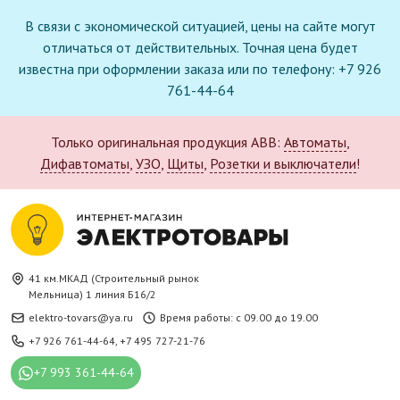
В связи с экономической ситуацией, цены на сайте могут
отличаться от действительных. Точная цена будет
известна при оформлении заказа или по телефону: +7 926
761-44-64
Только оригинальная продукция ABB:
Автоматы
,
Дифавтоматы
,
УЗО
,
Щиты
,
Розетки и выключатели
!
41 км.МКАД (Строительный рынок
Мельница) 1 линия Б16/2
elektro-tovars@ya.ru
Время работы: с 09.00 до 19.00
+7 926 761-44-64
,
+7 495 727-21-76
+7 993 361-44-64