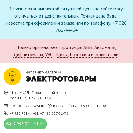
В связи с экономической ситуацией, цены на сайте могут
отличаться от действительных. Точная цена будет
известна при оформлении заказа или по телефону: +7 926
761-44-64
Только оригинальная продукция ABB:
Автоматы
,
Дифавтоматы
,
УЗО
,
Щиты
,
Розетки и выключатели
!
41 км.МКАД (Строительный рынок
Мельница) 1 линия Б16/2
elektro-tovars@ya.ru
Время работы: с 09.00 до 19.00
+7 926 761-44-64
,
+7 495 727-21-76
+7 993 361-44-64