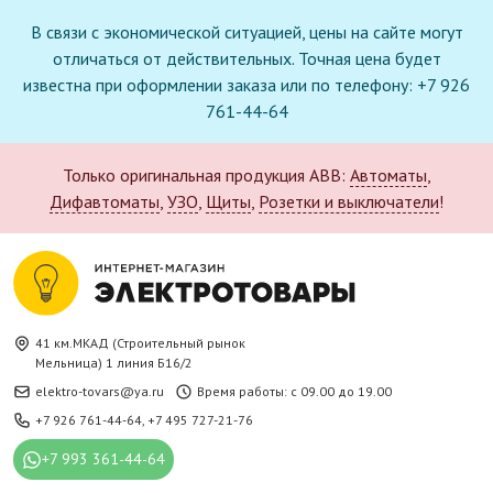
В связи с экономической ситуацией, цены на сайте могут
отличаться от действительных. Точная цена будет
известна при оформлении заказа или по телефону: +7 926
761-44-64
Только оригинальная продукция ABB:
Автоматы
,
Дифавтоматы
,
УЗО
,
Щиты
,
Розетки и выключатели
!
41 км.МКАД (Строительный рынок
Мельница) 1 линия Б16/2
elektro-tovars@ya.ru
Время работы: с 09.00 до 19.00
+7 926 761-44-64
,
+7 495 727-21-76
+7 993 361-44-64