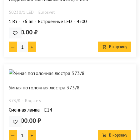
50230/1 LED
Eurosvet
1 Bт
76 lm
Встроенные LED
4200
5 140.00 ₽
В корзину
Умная потолочная люстра 373/8
373/8
Bogate's
Сменная лампа
E14
53 400.00 ₽
В корзину