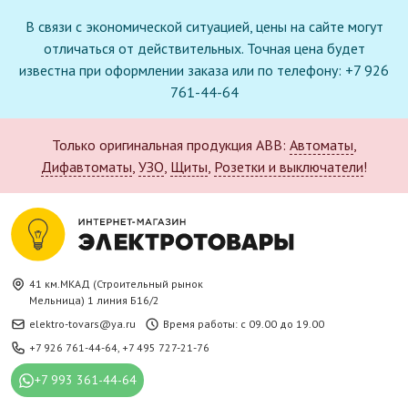
В связи с экономической ситуацией, цены на сайте могут
отличаться от действительных. Точная цена будет
известна при оформлении заказа или по телефону: +7 926
761-44-64
Только оригинальная продукция ABB:
Автоматы
,
Дифавтоматы
,
УЗО
,
Щиты
,
Розетки и выключатели
!
41 км.МКАД (Строительный рынок
Мельница) 1 линия Б16/2
elektro-tovars@ya.ru
Время работы: с 09.00 до 19.00
+7 926 761-44-64
,
+7 495 727-21-76
+7 993 361-44-64