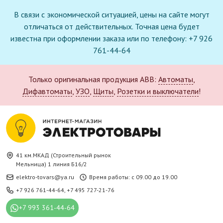
В связи с экономической ситуацией, цены на сайте могут
отличаться от действительных. Точная цена будет
известна при оформлении заказа или по телефону: +7 926
761-44-64
Только оригинальная продукция ABB:
Автоматы
,
Дифавтоматы
,
УЗО
,
Щиты
,
Розетки и выключатели
!
41 км.МКАД (Строительный рынок
Мельница) 1 линия Б16/2
elektro-tovars@ya.ru
Время работы: с 09.00 до 19.00
+7 926 761-44-64
,
+7 495 727-21-76
+7 993 361-44-64