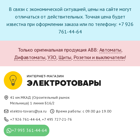
В связи с экономической ситуацией, цены на сайте могут
отличаться от действительных. Точная цена будет
известна при оформлении заказа или по телефону: +7 926
761-44-64
Только оригинальная продукция ABB:
Автоматы
,
Дифавтоматы
,
УЗО
,
Щиты
,
Розетки и выключатели
!
41 км.МКАД (Строительный рынок
Мельница) 1 линия Б16/2
elektro-tovars@ya.ru
Время работы: с 09.00 до 19.00
+7 926 761-44-64
,
+7 495 727-21-76
+7 993 361-44-64