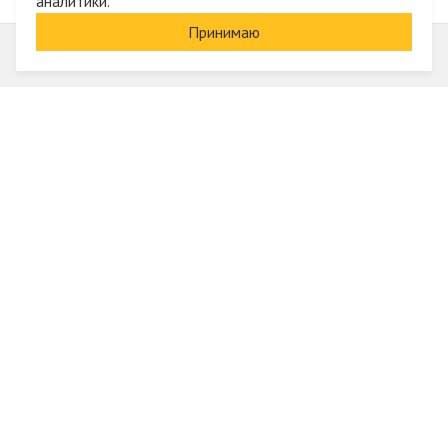
аналитики.
Принимаю
Информация
О компании
Акции и скидки
Услуги
Блог
Электрика оптом
Вход
Доставка и оплата
Регистрация
Гарантии и возврат
Отзывы