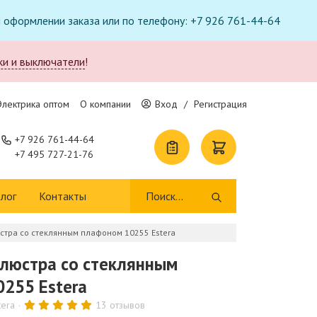
ри оформлении заказа или по телефону: +7 926 761-44-64
ки и выключатели
!
Электрика оптом
О компании
Вход
/
Регистрация
+7 926 761-44-64
+7 495 727-21-76
лог
Контакты
стра со стеклянным плафоном 10255 Estera
люстра со стеклянным
255 Estera
tera
13 отзывов