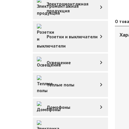
Электромонтажная
продукция
О тов
Хар
Розетки и выключатели
Освещение
Теплые полы
Домофоны