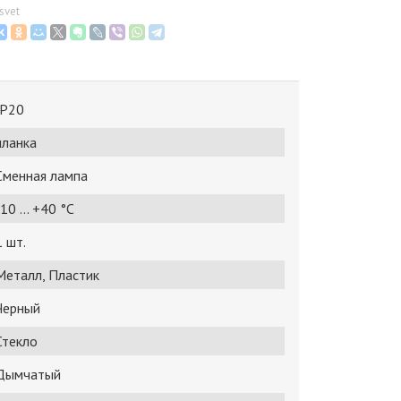
svet
IP20
планка
Сменная лампа
10 ... +40 °С
1 шт.
Металл, Пластик
Черный
Стекло
Дымчатый