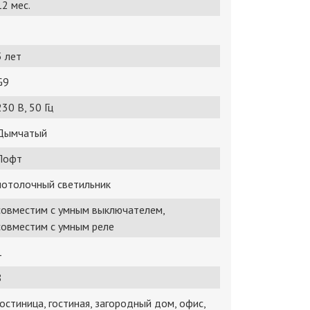
12 мес.
5 лет
G9
230 В, 50 Гц
Дымчатый
Лофт
потолочный светильник
совместим с умным выключателем,
совместим с умным реле
1
8
гостиница, гостиная, загородный дом, офис,