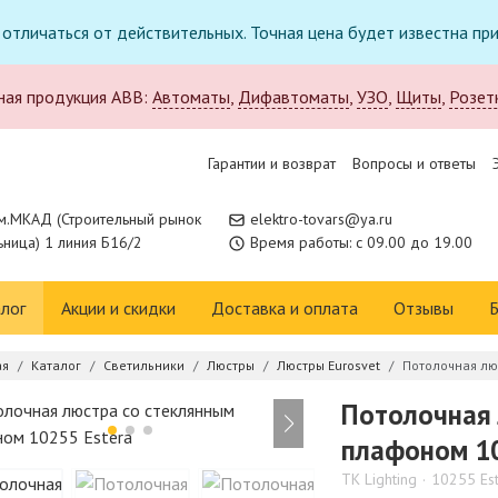
т отличаться от действительных. Точная цена будет известна п
ная продукция ABB:
Автоматы
,
Дифавтоматы
,
УЗО
,
Щиты
,
Розет
Гарантии и возврат
Вопросы и ответы
м.МКАД (Строительный рынок
elektro-tovars@ya.ru
ница) 1 линия Б16/2
Время работы: с 09.00 до 19.00
лог
Акции и скидки
Доставка и оплата
Отзывы
Б
ая
Каталог
Светильники
Люстры
Люстры Eurosvet
Потолочная лю
Потолочная 
плафоном 10
TK Lighting
10255 Es