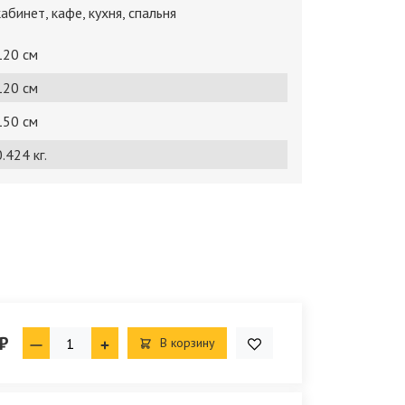
кабинет, кафе, кухня, спальня
120 см
120 см
150 см
.424 кг.
₽
В корзину