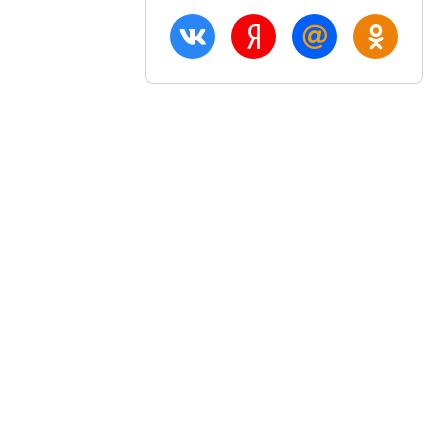
ация
Акции и скидки
Блог
птом
Вход
плата
Регистрация
озврат