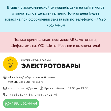
В связи с экономической ситуацией, цены на сайте могут
отличаться от действительных. Точная цена будет
известна при оформлении заказа или по телефону: +7 926
761-44-64
Только оригинальная продукция ABB:
Автоматы
,
Дифавтоматы
,
УЗО
,
Щиты
,
Розетки и выключатели
!
41 км.МКАД (Строительный рынок
Мельница) 1 линия Б16/2
elektro-tovars@ya.ru
Время работы: с 09.00 до 19.00
+7 926 761-44-64
,
+7 495 727-21-76
+7 993 361-44-64