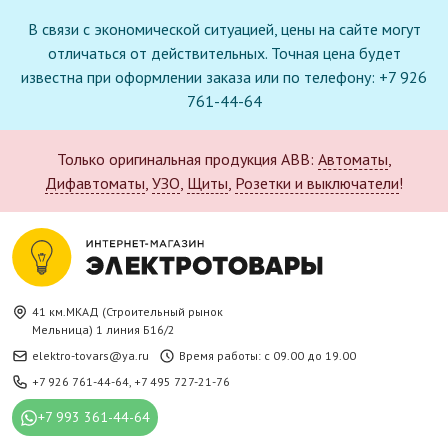
В связи с экономической ситуацией, цены на сайте могут
отличаться от действительных. Точная цена будет
известна при оформлении заказа или по телефону: +7 926
761-44-64
Только оригинальная продукция ABB:
Автоматы
,
Дифавтоматы
,
УЗО
,
Щиты
,
Розетки и выключатели
!
41 км.МКАД (Строительный рынок
Мельница) 1 линия Б16/2
elektro-tovars@ya.ru
Время работы: с 09.00 до 19.00
+7 926 761-44-64
,
+7 495 727-21-76
+7 993 361-44-64