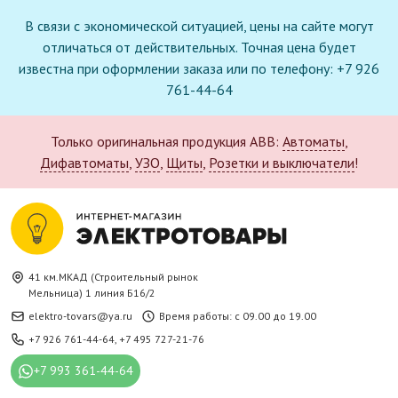
В связи с экономической ситуацией, цены на сайте могут
отличаться от действительных. Точная цена будет
известна при оформлении заказа или по телефону: +7 926
761-44-64
Только оригинальная продукция ABB:
Автоматы
,
Дифавтоматы
,
УЗО
,
Щиты
,
Розетки и выключатели
!
41 км.МКАД (Строительный рынок
Мельница) 1 линия Б16/2
elektro-tovars@ya.ru
Время работы: с 09.00 до 19.00
+7 926 761-44-64
,
+7 495 727-21-76
+7 993 361-44-64