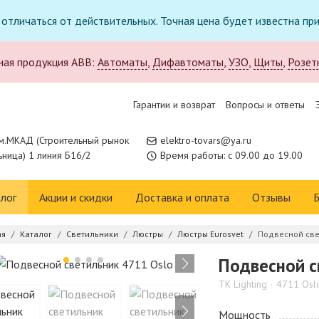
т отличаться от действительных. Точная цена будет известна п
ная продукция ABB:
Автоматы
,
Дифавтоматы
,
УЗО
,
Щиты
,
Розет
Гарантии и возврат
Вопросы и ответы
м.МКАД (Строительный рынок
elektro-tovars@ya.ru
ница) 1 линия Б16/2
Время работы: с 09.00 до 19.00
лог
Акции и скидки
Доставка и оплата
Отзывы
Б
ая
Каталог
Светильники
Люстры
Люстры Eurosvet
Подвесной све
Подвесной с
TK Lighting
4711 Osl
Мощность