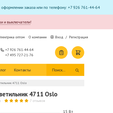
ри оформлении заказа или по телефону: +7 926 761-44-64
ки и выключатели
!
Электрика оптом
О компании
Вход
/
Регистрация
+7 926 761-44-64
+7 495 727-21-76
лог
Контакты
тильник 4711 Oslo
ветильник 4711 Oslo
o
7 отзывов
15 Bт