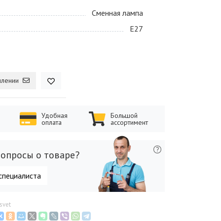
Сменная лампа
E27
плении
Удобная
Большой
оплата
ассортимент
опросы о товаре?
специалиста
svet