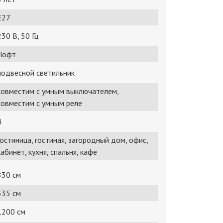
E27
230 В, 50 Гц
Лофт
подвесной светильник
совместим с умным выключателем,
совместим с умным реле
4
гостиница, гостиная, загородный дом, офис,
кабинет, кухня, спальня, кафе
830 см
335 см
1200 см