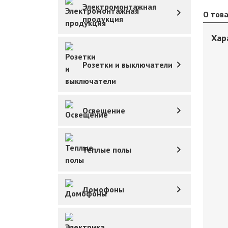
Электромонтажная
О тов
продукция
Хар
Розетки и выключатели
Освещение
Теплые полы
Домофоны