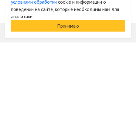
условиями обработки
cookie и информации о
поведении на сайте, которые необходимы нам для
аналитики.
Принимаю
Информация
О компании
Акции и скидки
Услуги
Блог
Электрика оптом
Вход
Доставка и оплата
Регистрация