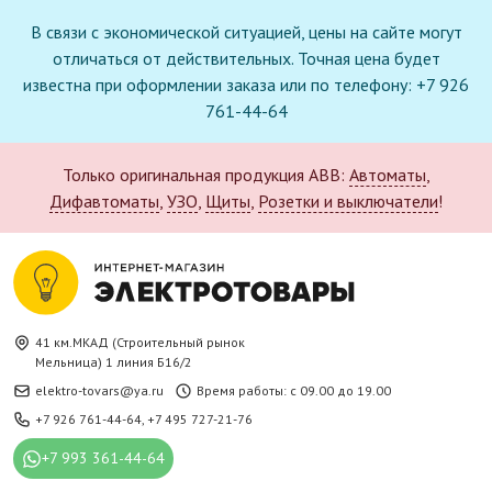
В связи с экономической ситуацией, цены на сайте могут
отличаться от действительных. Точная цена будет
известна при оформлении заказа или по телефону: +7 926
761-44-64
Только оригинальная продукция ABB:
Автоматы
,
Дифавтоматы
,
УЗО
,
Щиты
,
Розетки и выключатели
!
41 км.МКАД (Строительный рынок
Мельница) 1 линия Б16/2
elektro-tovars@ya.ru
Время работы: с 09.00 до 19.00
+7 926 761-44-64
,
+7 495 727-21-76
+7 993 361-44-64