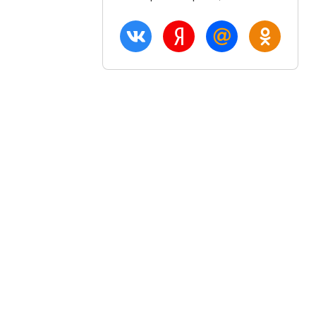
ация
Акции и скидки
Блог
птом
Вход
плата
Регистрация
озврат