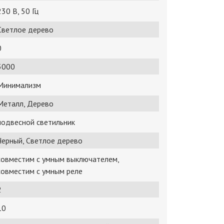
230 В, 50 Гц
Светлое дерево
0
3000
Минимализм
Металл, Дерево
подвесной светильник
Черный, Светлое дерево
совместим с умным выключателем,
совместим с умным реле
2
10