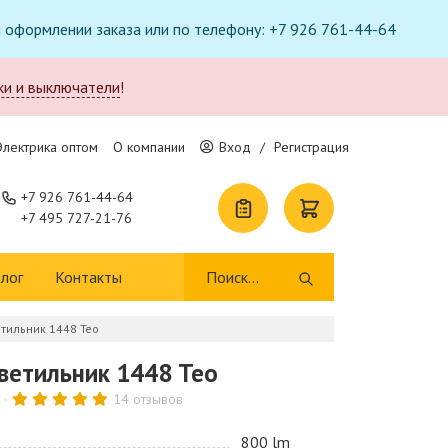
ри оформлении заказа или по телефону: +7 926 761-44-64
ки и выключатели
!
Электрика оптом
О компании
Вход
/
Регистрация
+7 926 761-44-64
+7 495 727-21-76
лог
Контакты
тильник 1448 Teo
ветильник 1448 Teo
14 отзывов
800 lm