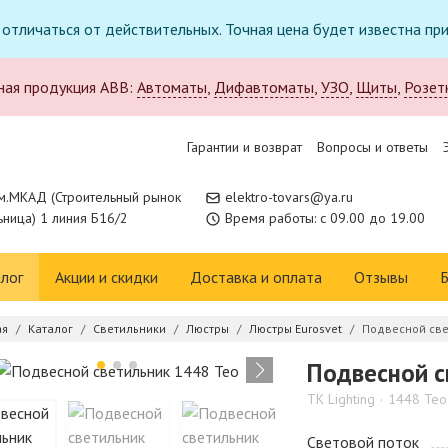
т отличаться от действительных. Точная цена будет известна п
ная продукция ABB:
Автоматы
,
Дифавтоматы
,
УЗО
,
Щиты
,
Розет
Гарантии и возврат
Вопросы и ответы
м.МКАД (Строительный рынок
elektro-tovars@ya.ru
ница) 1 линия Б16/2
Время работы: с 09.00 до 19.00
лог
Акции и скидки
Доставка и оплата
Отзывы
Б
ая
Каталог
Светильники
Люстры
Люстры Eurosvet
Подвесной све
Подвесной с
TK Lighting
1448 Teo
Световой поток