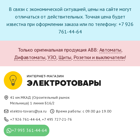
В связи с экономической ситуацией, цены на сайте могут
отличаться от действительных. Точная цена будет
известна при оформлении заказа или по телефону: +7 926
761-44-64
Только оригинальная продукция ABB:
Автоматы
,
Дифавтоматы
,
УЗО
,
Щиты
,
Розетки и выключатели
!
41 км.МКАД (Строительный рынок
Мельница) 1 линия Б16/2
elektro-tovars@ya.ru
Время работы: с 09.00 до 19.00
+7 926 761-44-64
,
+7 495 727-21-76
+7 993 361-44-64