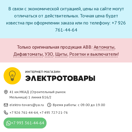
В связи с экономической ситуацией, цены на сайте могут
отличаться от действительных. Точная цена будет
известна при оформлении заказа или по телефону: +7 926
761-44-64
Только оригинальная продукция ABB:
Автоматы
,
Дифавтоматы
,
УЗО
,
Щиты
,
Розетки и выключатели
!
41 км.МКАД (Строительный рынок
Мельница) 1 линия Б16/2
elektro-tovars@ya.ru
Время работы: с 09.00 до 19.00
+7 926 761-44-64
,
+7 495 727-21-76
+7 993 361-44-64