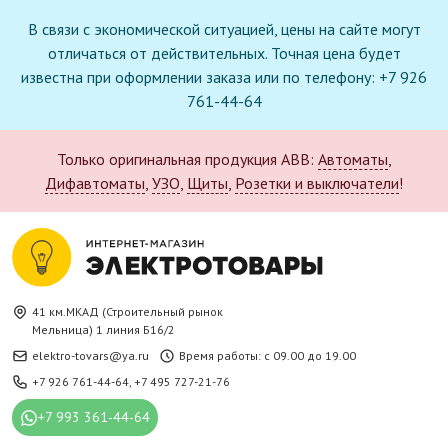
В связи с экономической ситуацией, цены на сайте могут
отличаться от действительных. Точная цена будет
известна при оформлении заказа или по телефону: +7 926
761-44-64
Только оригинальная продукция ABB:
Автоматы
,
Дифавтоматы
,
УЗО
,
Щиты
,
Розетки и выключатели
!
41 км.МКАД (Строительный рынок
Мельница) 1 линия Б16/2
elektro-tovars@ya.ru
Время работы: с 09.00 до 19.00
+7 926 761-44-64
,
+7 495 727-21-76
+7 993 361-44-64