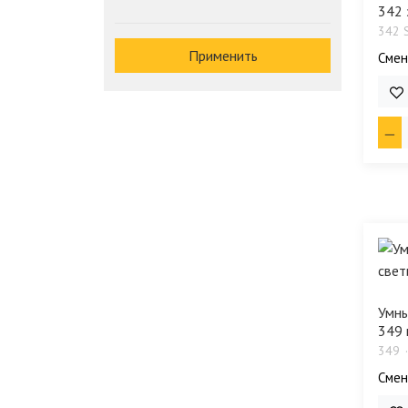
342 
342 
Применить
Смен
28 
Умны
349 
349
Смен