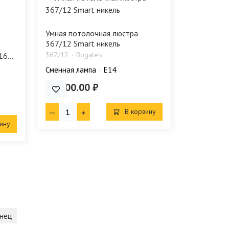
Умная потолочная люстра
367/12 Smart никель
367/12
Bogate's
6...
Сменная лампа
E14
60 300.00 ₽
В корзину
ину
нец