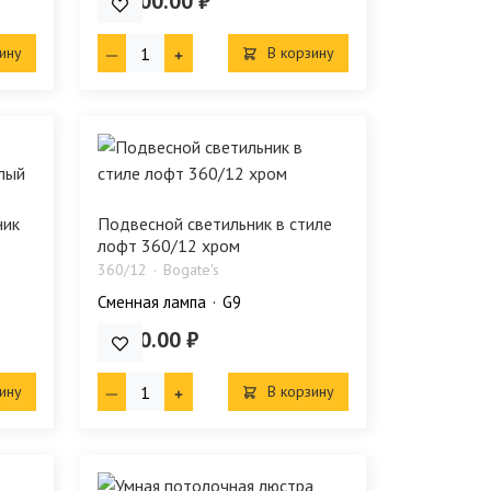
49 800.00 ₽
ину
В корзину
ник
Подвесной светильник в стиле
лофт 360/12 хром
360/12
Bogate's
Сменная лампа
G9
9 580.00 ₽
ину
В корзину