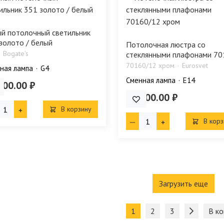
й потолочный светильник
золото / белый
Потолочная люстра со
Bogate's
стеклянными плафонами 701
70160/12 хром
Eurosvet
ная лампа
G4
Сменная лампа
E14
200.00 ₽
36 100.00 ₽
В корзину
В корз
Загрузить еще
1
2
3
В ко