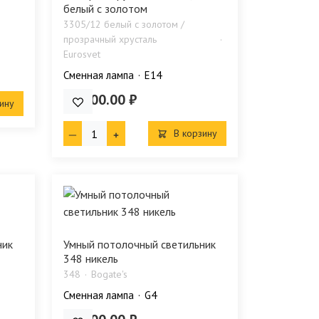
белый с золотом
3305/12 белый с золотом /
прозрачный хрусталь
Eurosvet
Сменная лампа
E14
68 300.00 ₽
ину
В корзину
ник
Умный потолочный светильник
348 никель
348
Bogate's
Сменная лампа
G4