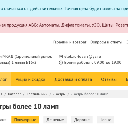
т отличаться от действительных. Точная цена будет известна п
ная продукция ABB:
Автоматы
,
Дифавтоматы
,
УЗО
,
Щиты
,
Розет
Гарантии и возврат
Вопросы и ответы
м.МКАД (Строительный рынок
elektro-tovars@ya.ru
ница) 1 линия Б16/2
Время работы: с 09.00 до 19.00
лог
Акции и скидки
Доставка и оплата
Отзывы
Б
ая
Каталог
Светильники
Люстры
Люстры более 10 ламп
тры более 10 ламп
вка:
Популярные
Дешевые
Дорогие
Новые