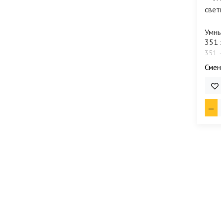
Умны
351 
351
Смен
59 