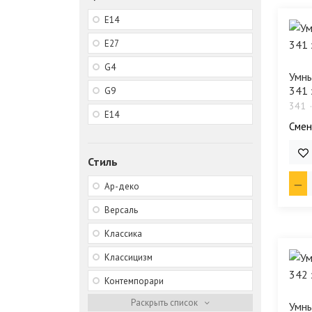
E14
E27
G4
Умны
341 
G9
341
Е14
Смен
24 
Стиль
Ар-деко
Версаль
Классика
Классицизм
Контемпорари
Умны