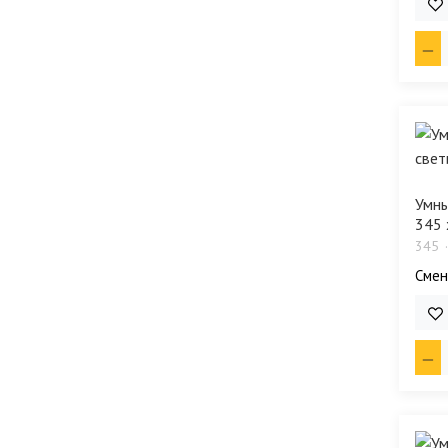
70 
Умны
345 
345
Смен
36 