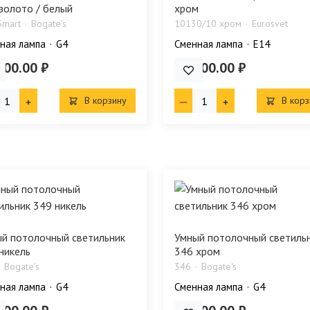
золото / белый
хром
Smart
Bogate's
10130/10 хром
Eurosvet
ная лампа
G4
Сменная лампа
E14
800.00 ₽
52 400.00 ₽
В корзину
В корз
й потолочный светильник
Умный потолочный светиль
никель
346 хром
Bogate's
346
Bogate's
ная лампа
G4
Сменная лампа
G4