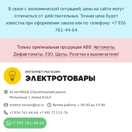
В связи с экономической ситуацией, цены на сайте могут
отличаться от действительных. Точная цена будет
известна при оформлении заказа или по телефону: +7 926
761-44-64
Только оригинальная продукция ABB:
Автоматы
,
Дифавтоматы
,
УЗО
,
Щиты
,
Розетки и выключатели
!
41 км.МКАД (Строительный рынок
Мельница) 1 линия Б16/2
elektro-tovars@ya.ru
Время работы: с 09.00 до 19.00
+7 926 761-44-64
,
+7 495 727-21-76
+7 993 361-44-64