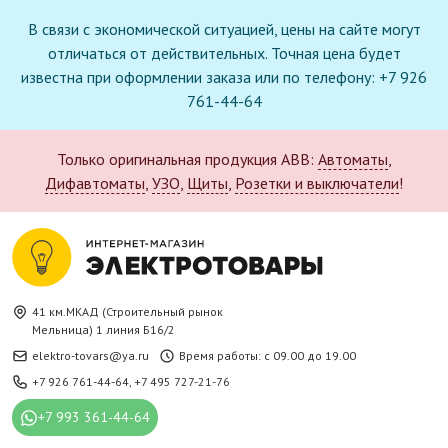
В связи с экономической ситуацией, цены на сайте могут
отличаться от действительных. Точная цена будет
известна при оформлении заказа или по телефону: +7 926
761-44-64
Только оригинальная продукция ABB:
Автоматы
,
Дифавтоматы
,
УЗО
,
Щиты
,
Розетки и выключатели
!
41 км.МКАД (Строительный рынок
Мельница) 1 линия Б16/2
elektro-tovars@ya.ru
Время работы: с 09.00 до 19.00
+7 926 761-44-64
,
+7 495 727-21-76
+7 993 361-44-64