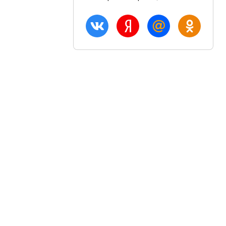
ация
Акции и скидки
Блог
птом
Вход
плата
Регистрация