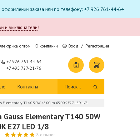
ри оформлении заказа или по телефону: +7 926 761-44-64
ки и выключатели
!
Электрика оптом
О компании
Вход
/
Регистрация
+7 926 761-44-64
+7 495 727-21-76
лог
Контакты
 Elementary T140 50W 4500lm 6500K E27 LED 1/8
 Gauss Elementary T140 50W
K E27 LED 1/8
S
8 отзывов