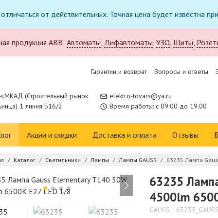
т отличаться от действительных. Точная цена будет известна п
ная продукция ABB:
Автоматы
,
Дифавтоматы
,
УЗО
,
Щиты
,
Розет
Гарантии и возврат
Вопросы и ответы
м.МКАД (Строительный рынок
elektro-tovars@ya.ru
ница) 1 линия Б16/2
Время работы: с 09.00 до 19.00
лог
Акции и скидки
Доставка и оплата
Отзывы
Б
ая
Каталог
Светильники
Лампы
Лампы GAUSS
63235 Лампа Gauss
63235 Лампа
4500lm 6500
GAUSS
63235_GAUS