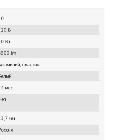
20
220 В
50 Bт
4500 lm
Алюминий, пластик
Белый
24 мес.
Нет
13,7 мм
Россия