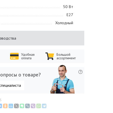
50 Bт
E27
Холодный
изводства
Удобная
Большой
оплата
ассортимент
опросы о товаре?
специалиста
S