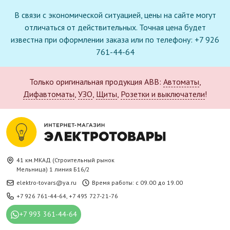
В связи с экономической ситуацией, цены на сайте могут
отличаться от действительных. Точная цена будет
известна при оформлении заказа или по телефону: +7 926
761-44-64
Только оригинальная продукция ABB:
Автоматы
,
Дифавтоматы
,
УЗО
,
Щиты
,
Розетки и выключатели
!
41 км.МКАД (Строительный рынок
Мельница) 1 линия Б16/2
elektro-tovars@ya.ru
Время работы: с 09.00 до 19.00
+7 926 761-44-64
,
+7 495 727-21-76
+7 993 361-44-64