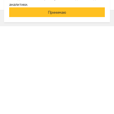
аналитики.
Принимаю
Информация
О компании
Акции и скидки
Услуги
Блог